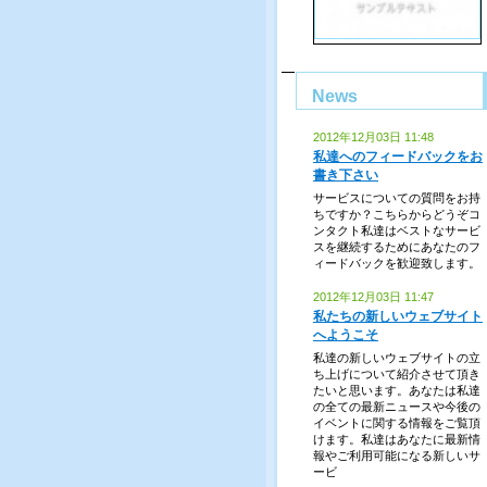
News
2012年12月03日 11:48
私達へのフィードバックをお
書き下さい
サービスについての質問をお持
ちですか？こちらからどうぞコ
ンタクト私達はベストなサービ
スを継続するためにあなたのフ
ィードバックを歓迎致します。
2012年12月03日 11:47
私たちの新しいウェブサイト
へようこそ
私達の新しいウェブサイトの立
ち上げについて紹介させて頂き
たいと思います。あなたは私達
の全ての最新ニュースや今後の
イベントに関する情報をご覧頂
けます。私達はあなたに最新情
報やご利用可能になる新しいサ
ービ