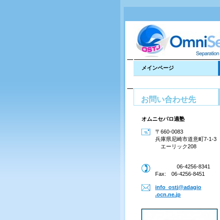
メインページ
お問い合わせ先
オムニセパロ適塾
〒660-0083
兵庫県尼崎市道意町7-1-3
エーリック208
06-4256-8341
Fax: 06-4256-8451
info_ost
j@adagio
.ocn.ne.
jp