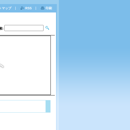
トマップ
RSS
印刷
索: