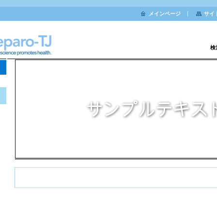
メインページ
サイ
検
Separation science promotes health.